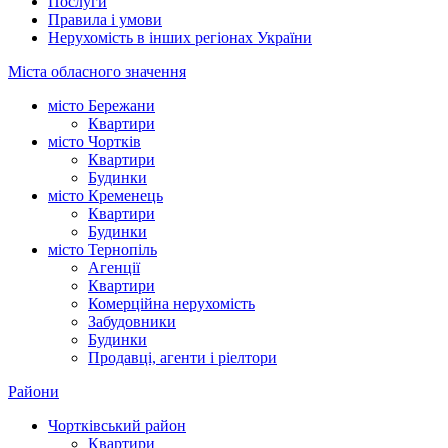
Послуги
Правила і умови
Нерухомість в інших регіонах України
Міста обласного значення
місто Бережани
Квартири
місто Чортків
Квартири
Будинки
місто Кременець
Квартири
Будинки
місто Тернопіль
Агенції
Квартири
Комерційна нерухомість
Забудовники
Будинки
Продавці, агенти і ріелтори
Райони
Чортківський район
Квартири