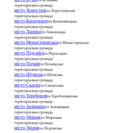
територіальна громада
місто Хоростків
та Хоростківська
територіальна громада
місто Копичинці
та Копичинецька
територіальна громада
місто Ланівці
та Лановецька
територіальна громада
місто Монастириська
та Монастириська
територіальна громада
місто Підгайці
та Підгаєцька
територіальна громада
місто Почаїв
та Почаївська
територіальна громада
місто Шумськ
та Шумська
територіальна громада
місто Скалат
та Скалатська
територіальна громада
місто Теребовля
та Теребовлянська
територіальна громада
місто Залiщики
та Заліщицька
територіальна громада
місто Збараж
та Збаразька
територіальна громада
місто Зборів
та Зборівська