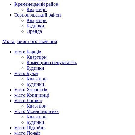
Кременецький район
Квартири
Тернопільський район
Квартири
Будинки
Оренда
Міста районного значення
місто Борщів
Квартири
Комерційна нерухомість
Будинки
місто Бучач
Квартири
Будинки
місто Хоростків
місто Копичинці
місто Ланівці
Квартири
місто Монастириська
Квартири
Будинки
місто Підгайці
місто Почаїв