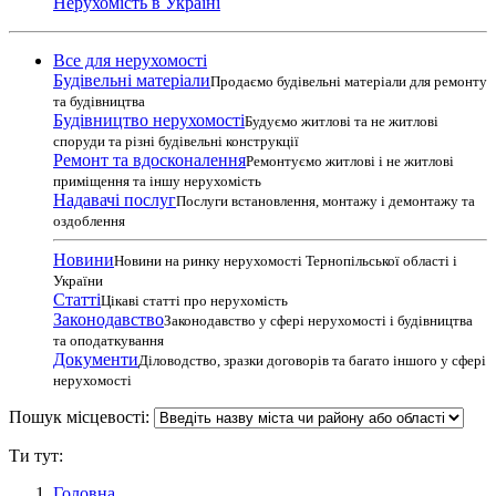
Нерухомість в Україні
Все для нерухомості
Будівельні матеріали
Продаємо будівельні матеріали для ремонту
та будівництва
Будівництво нерухомості
Будуємо житлові та не житлові
споруди та різні будівельні конструкції
Ремонт та вдосконалення
Ремонтуємо житлові і не житлові
приміщення та іншу нерухомість
Надавачі послуг
Послуги встановлення, монтажу і демонтажу та
оздоблення
Новини
Новини на ринку нерухомості Тернопільської області і
України
Статті
Цікаві статті про нерухомість
Законодавство
Законодавство у сфері нерухомості і будівництва
та оподаткування
Документи
Діловодство, зразки договорів та багато іншого у сфері
нерухомості
Пошук місцевості:
Ти тут:
Головна