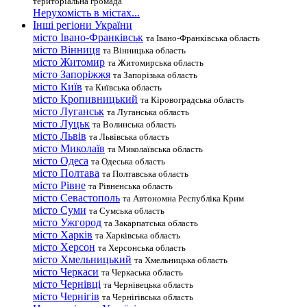
територіальна громада
Нерухомість в містах...
Інші регіони України
місто Івано-Франківськ
та Івано-Франківська область
місто Вінниця
та Вінницька область
місто Житомир
та Житомирська область
місто Запоріжжя
та Запорізька область
місто Київ
та Київська область
місто Кропивницький
та Кіровоградська область
місто Луганськ
та Луганська область
місто Луцьк
та Волинська область
місто Львів
та Львівська область
місто Миколаїв
та Миколаївська область
місто Одеса
та Одеська область
місто Полтава
та Полтавська область
місто Рівне
та Рівненська область
місто Севастополь
та Автономна Республіка Крим
місто Суми
та Сумська область
місто Ужгород
та Закарпатська область
місто Харків
та Харківська область
місто Херсон
та Херсонська область
місто Хмельницький
та Хмельницька область
місто Черкаси
та Черкаська область
місто Чернівці
та Чернівецька область
місто Чернігів
та Чернігівська область