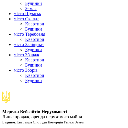
Будинки
Земля
місто Шумськ
місто Скалат
Квартири
Будинки
місто Теребовля
Квартири
місто Залiщики
Будинки
місто Збараж
Квартири
Будинки
місто Зборів
Квартири
Будинки
Мережа Вебсайтів Нерухомості
Лише продаж, оренда нерухомого майна
Будинок Квартира Споруда Комерція Гараж Земля