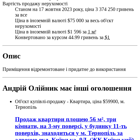
Вартість продажу нерухомості
Станом на 17 жовтня 2023 року, ціна 3 374 250 гривень
за все
Ціна в іноземній валюті $75 000 за весь об'єкт
нерухомості
Ціна в іноземній валюті $1 596 за
1 м²
Конвертовано за курсом 44.99 гривень за
$1
Опис
Приміщення відремонтоване і придатне до використання
Андрій Олійник має інші оголошення
Об'єкт купівлі-продажу - Квартира, ціна $59900, м.
Тернопіль
Продаж квартири
площею
56
м², три
кімнати, на 3-му поверсі, у будинку 11-ть
поверхів, знаходиться у
м. Тернопіль
за
адресою
вул. Київська, 9Д
, (ЖК Київський),