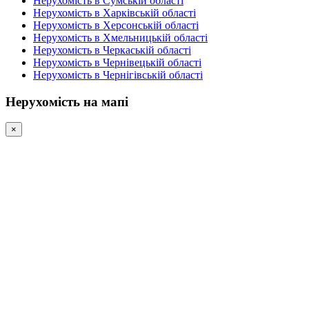
Нерухомість в Сумській області
Нерухомість в Харківській області
Нерухомість в Херсонській області
Нерухомість в Хмельницькій області
Нерухомість в Черкаській області
Нерухомість в Чернівецькій області
Нерухомість в Чернігівській області
Нерухомість на мапі
×