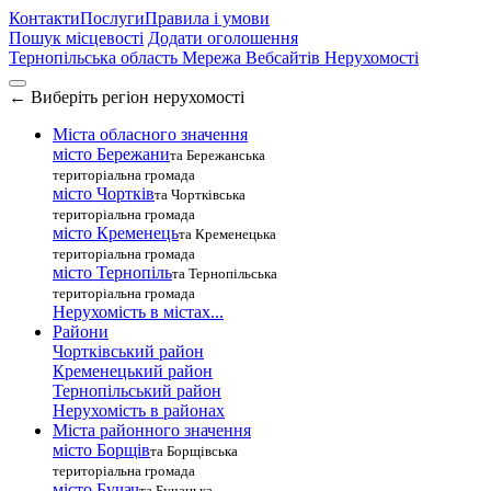
Контакти
Послуги
Правила і умови
Пошук місцевості
Додати оголошення
Тернопільська область
Мережа Вебсайтів Нерухомості
←
Виберіть регіон нерухомості
Міста обласного значення
місто Бережани
та Бережанська
територіальна громада
місто Чортків
та Чортківська
територіальна громада
місто Кременець
та Кременецька
територіальна громада
місто Тернопіль
та Тернопільська
територіальна громада
Нерухомість в містах...
Райони
Чортківський район
Кременецький район
Тернопільський район
Нерухомість в районах
Міста районного значення
місто Борщів
та Борщівська
територіальна громада
місто Бучач
та Бучацька