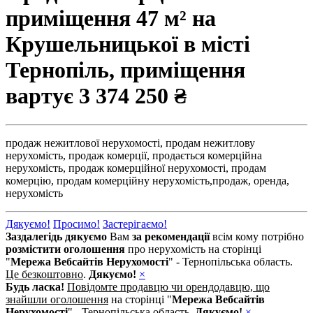
приміщення 47 м² на
Крушельницької в місті
Тернопіль, приміщення
вартує
3 374 250 ₴
продаж нежитлової нерухомості,
продам нежитлову
нерухомість,
продаж комерції,
продається комерційна
нерухомість,
продаж комерційної нерухомості,
продам
комерцію,
продам комерційну нерухомість,
продаж,
оренда,
нерухомість
Дякуємо!
Просимо!
Застерігаємо!
Заздалегідь дякуємо
Вам
за рекомендації
всім кому потрібно
розмістити оголошення
про нерухомість на сторінці
"
Мережа Вебсайтів Нерухомості
" - Тернопільська область.
Це безкоштовно
.
Дякуємо!
×
Будь ласка!
Повідомте продавцю чи орендодавцю, що
знайшли оголошення
на сторінці "
Мережа Вебсайтів
Нерухомості
" - Тернопільська область.
Дякуємо!
×