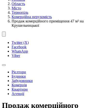
Область
Місто
Тернопіль
Комерційна нерухомість
Продаж комерційного приміщення 47 м² на
Крушельницької
Twitter (X)
Facebook
WhatsApp
Viber
Рієлтори
Будинки
Забудовники
Комерція
Квартири
Агенції
Продаж комерційного