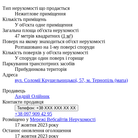
Тип нерухомості що продається
Нежитлове приміщення
Кількість приміщень
У об'єкта одне приміщення
Загальна площа об'єкта нерухомості
47 метрів квадратних (
1 м²
)
Поверх на якому знаходиться об'єкт нерухомості
Розташовано на 1-му поверсі споруди
Кількість поверхів у об'єкта нерухомості
У споруди один поверх і горище
Паркування транспотрних засобів
Прибудинкова територія
Адреса
вул. Соломії Крушельницької, 57, м. Тернопіль (мапа)
Продавець
Андрій Олійник
Контакти продавця
Телефон:
+38 XXX XXX XX XX
+38 097 909 42 95
Розміщено у
Мережі Вебсайтів Нерухомості
17 жовтня 2023 року
Останнє оновлення оголошення
17 жовтня 2023 року