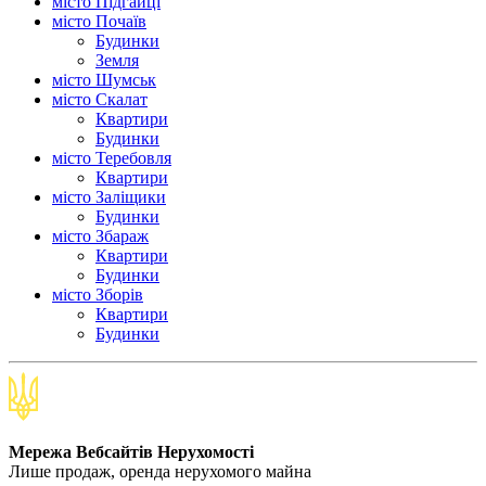
місто Підгайці
місто Почаїв
Будинки
Земля
місто Шумськ
місто Скалат
Квартири
Будинки
місто Теребовля
Квартири
місто Залiщики
Будинки
місто Збараж
Квартири
Будинки
місто Зборів
Квартири
Будинки
Мережа Вебсайтів Нерухомості
Лише продаж, оренда нерухомого майна