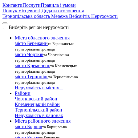
Контакти
Послуги
Правила і умови
Пошук місцевості
Додати оголошення
Тернопільська область
Мережа Вебсайтів Нерухомості
←
Виберіть регіон нерухомості
Міста обласного значення
місто Бережани
та Бережанська
територіальна громада
місто Чортків
та Чортківська
територіальна громада
місто Кременець
та Кременецька
територіальна громада
місто Тернопіль
та Тернопільська
територіальна громада
Нерухомість в містах...
Райони
Чортківський район
Кременецький район
Тернопільський район
Нерухомість в районах
Міста районного значення
місто Борщів
та Борщівська
територіальна громада
місто Бучач
та Бучацька