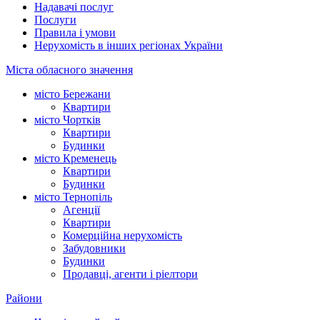
Надавачі послуг
Послуги
Правила і умови
Нерухомість в інших регіонах України
Міста обласного значення
місто Бережани
Квартири
місто Чортків
Квартири
Будинки
місто Кременець
Квартири
Будинки
місто Тернопіль
Агенції
Квартири
Комерційна нерухомість
Забудовники
Будинки
Продавці, агенти і ріелтори
Райони