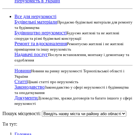
Нерухомість в Україні
Все для нерухомості
Будівельні матеріали
Продаємо будівельні матеріали для ремонту
та будівництва
Будівництво нерухомості
Будуємо житлові та не житлові
споруди та різні будівельні конструкції
Ремонт та вдосконалення
Ремонтуємо житлові і не житлові
приміщення та іншу нерухомість
Надавачі послуг
Послуги встановлення, монтажу і демонтажу та
оздоблення
Новини
Новини на ринку нерухомості Тернопільської області і
України
Статті
Цікаві статті про нерухомість
Законодавство
Законодавство у сфері нерухомості і будівництва
та оподаткування
Документи
Діловодство, зразки договорів та багато іншого у сфері
нерухомості
Пошук місцевості:
Ти тут:
Головна