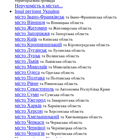
територіальна громада
Нерухомість в містах...
Інші регіони України
місто Івано-Франківськ
та Івано-Франківська область
місто Вінниця
та Вінницька область
місто Житомир
та Житомирська область
місто Запоріжжя
та Запорізька область
місто Київ
та Київська область
місто Кропивницький
та Кіровоградська область
місто Луганськ
та Луганська область
місто Луцьк
та Волинська область
місто Львів
та Львівська область
місто Миколаїв
та Миколаївська область
місто Одеса
та Одеська область
місто Полтава
та Полтавська область
місто Рівне
та Рівненська область
місто Севастополь
та Автономна Республіка Крим
місто Суми
та Сумська область
місто Ужгород
та Закарпатська область
місто Харків
та Харківська область
місто Херсон
та Херсонська область
місто Хмельницький
та Хмельницька область
місто Черкаси
та Черкаська область
місто Чернівці
та Чернівецька область
місто Чернігів
та Чернігівська область