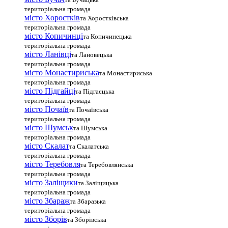
територіальна громада
місто Хоростків
та Хоростківська
територіальна громада
місто Копичинці
та Копичинецька
територіальна громада
місто Ланівці
та Лановецька
територіальна громада
місто Монастириська
та Монастириська
територіальна громада
місто Підгайці
та Підгаєцька
територіальна громада
місто Почаїв
та Почаївська
територіальна громада
місто Шумськ
та Шумська
територіальна громада
місто Скалат
та Скалатська
територіальна громада
місто Теребовля
та Теребовлянська
територіальна громада
місто Залiщики
та Заліщицька
територіальна громада
місто Збараж
та Збаразька
територіальна громада
місто Зборів
та Зборівська