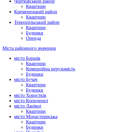
Чортківський район
Квартири
Кременецький район
Квартири
Тернопільський район
Квартири
Будинки
Оренда
Міста районного значення
місто Борщів
Квартири
Комерційна нерухомість
Будинки
місто Бучач
Квартири
Будинки
місто Хоростків
місто Копичинці
місто Ланівці
Квартири
місто Монастириська
Квартири
Будинки