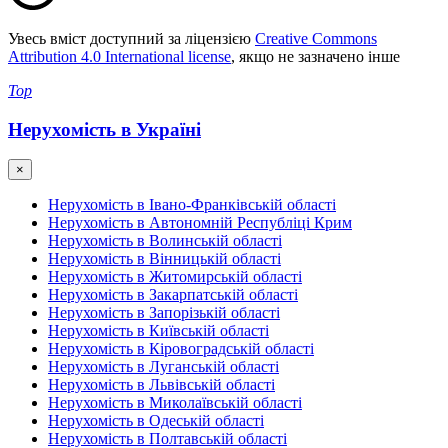
Увесь вміст доступний за ліцензією
Creative Commons
Attribution 4.0 International license
, якщо не зазначено інше
Top
Нерухомість в Україні
×
Нерухомість в Івано-Франківській області
Нерухомість в Автономній Республіці Крим
Нерухомість в Волинській області
Нерухомість в Вінницькій області
Нерухомість в Житомирській області
Нерухомість в Закарпатській області
Нерухомість в Запорізькій області
Нерухомість в Київській області
Нерухомість в Кіровоградській області
Нерухомість в Луганській області
Нерухомість в Львівській області
Нерухомість в Миколаївській області
Нерухомість в Одеській області
Нерухомість в Полтавській області