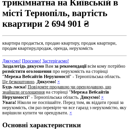
трикімнатна на Київській в
місті Тернопіль, вартість
квартири
2 694 901 ₴
квартира продається,
продаю квартиру,
продаж квартири,
продам квартиру,
продаж,
оренда,
нерухомість
Дякуємо!
Просимо!
Застерігаємо!
Заздалегідь дякуємо
Вам
за рекомендації
всім кому потрібно
розмістити оголошення
про нерухомість на сторінці
"
Мережа Вебсайтів Нерухомості
" - Тернопільська область.
Це безкоштовно
.
Дякуємо!
×
Будь ласка!
Повідомте продавцю чи орендодавцю, що
знайшли оголошення
на сторінці "
Мережа Вебсайтів
Нерухомості
" - Тернопільська область.
Дякуємо!
×
Увага!
Ніколи не поспішайте. Перед тим, як віддати гроші за
нерухомість, сім раз перевірте чи все гаразд з нерухомістю, яку
вирішили купити чи орендувати.
×
Основні характеристики