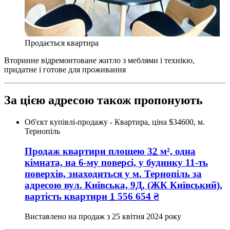
Продається квартира
Вторинне відремонтоване житло з меблями і технікю,
придатне і готове для проживання
За цією адресою також пропонують
Об'єкт купівлі-продажу - Квартира, ціна $34600, м.
Тернопіль
Продаж квартири
площею
32
м², одна
кімната, на 6-му поверсі, у будинку 11-ть
поверхів, знаходиться у
м. Тернопіль
за
адресою
вул. Київська, 9Д
, (ЖК Київський),
вартість квартири
1 556 654
₴
Виставлено на продаж з
25 квітня 2024 року