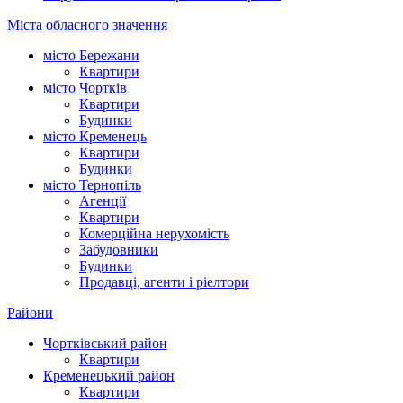
Міста обласного значення
місто Бережани
Квартири
місто Чортків
Квартири
Будинки
місто Кременець
Квартири
Будинки
місто Тернопіль
Агенції
Квартири
Комерційна нерухомість
Забудовники
Будинки
Продавці, агенти і ріелтори
Райони
Чортківський район
Квартири
Кременецький район
Квартири