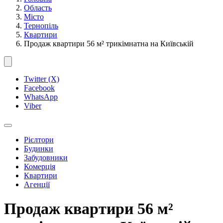
Область
Місто
Тернопіль
Квартири
Продаж квартири 56 м² трикімнатна на Київській
Twitter (X)
Facebook
WhatsApp
Viber
Рієлтори
Будинки
Забудовники
Комерція
Квартири
Агенції
Продаж квартири 56 м²