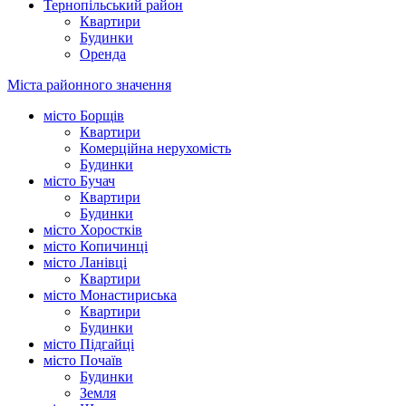
Тернопільський район
Квартири
Будинки
Оренда
Міста районного значення
місто Борщів
Квартири
Комерційна нерухомість
Будинки
місто Бучач
Квартири
Будинки
місто Хоростків
місто Копичинці
місто Ланівці
Квартири
місто Монастириська
Квартири
Будинки
місто Підгайці
місто Почаїв
Будинки
Земля