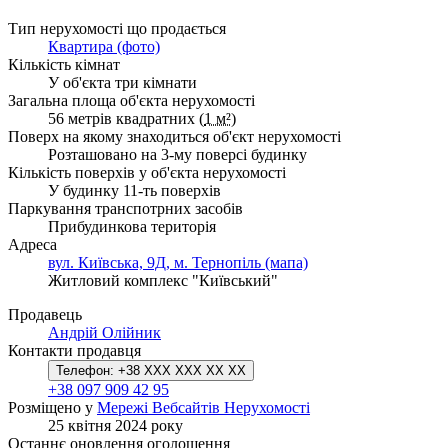
Тип нерухомості що продається
Квартира (фото)
Кількість кімнат
У об'єкта три кімнати
Загальна площа об'єкта нерухомості
56 метрів квадратних (
1 м²
)
Поверх на якому знаходиться об'єкт нерухомості
Розташовано на 3-му поверсі будинку
Кількість поверхів у об'єкта нерухомості
У будинку 11-ть поверхів
Паркування транспотрних засобів
Прибудинкова територія
Адреса
вул. Київська, 9Д, м. Тернопіль (мапа)
Житловий комплекс "Київський"
Продавець
Андрій Олійник
Контакти продавця
Телефон:
+38 XXX XXX XX XX
+38 097 909 42 95
Розміщено у
Мережі Вебсайтів Нерухомості
25 квітня 2024 року
Останнє оновлення оголошення