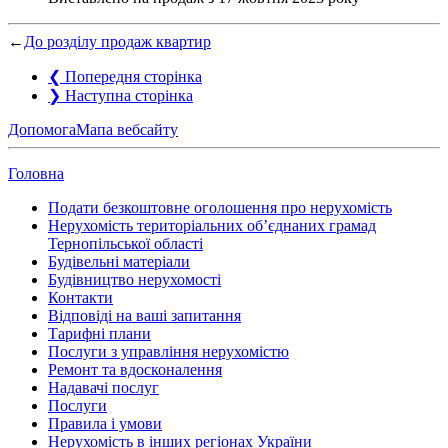
←
До розділу продаж квартир
❮
Попередня сторінка
❯
Наступна сторінка
Допомога
Мапа вебсайту
Головна
Подати безкоштовне оголошення про нерухомість
Нерухомість територіальних об’єднаних грамад
Тернопільської області
Будівельні матеріали
Будівництво нерухомості
Контакти
Відповіді на ваші запитання
Тарифні плани
Послуги з управління нерухомістю
Ремонт та вдосконалення
Надавачі послуг
Послуги
Правила і умови
Нерухомість в інших регіонах України