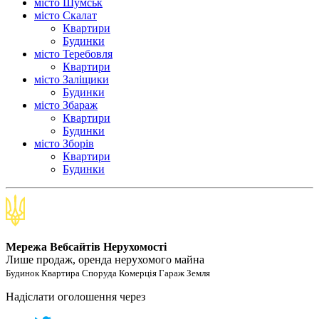
місто Шумськ
місто Скалат
Квартири
Будинки
місто Теребовля
Квартири
місто Залiщики
Будинки
місто Збараж
Квартири
Будинки
місто Зборів
Квартири
Будинки
Мережа Вебсайтів Нерухомості
Лише продаж, оренда нерухомого майна
Будинок Квартира Споруда Комерція Гараж Земля
Надіслати оголошення через