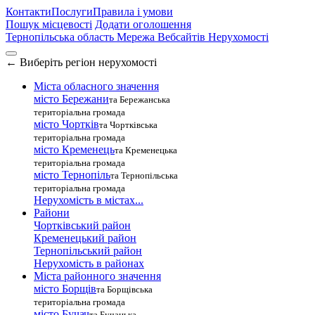
Контакти
Послуги
Правила і умови
Пошук місцевості
Додати оголошення
Тернопільська область
Мережа Вебсайтів Нерухомості
←
Виберіть регіон нерухомості
Міста обласного значення
місто Бережани
та Бережанська
територіальна громада
місто Чортків
та Чортківська
територіальна громада
місто Кременець
та Кременецька
територіальна громада
місто Тернопіль
та Тернопільська
територіальна громада
Нерухомість в містах...
Райони
Чортківський район
Кременецький район
Тернопільський район
Нерухомість в районах
Міста районного значення
місто Борщів
та Борщівська
територіальна громада
місто Бучач
та Бучацька