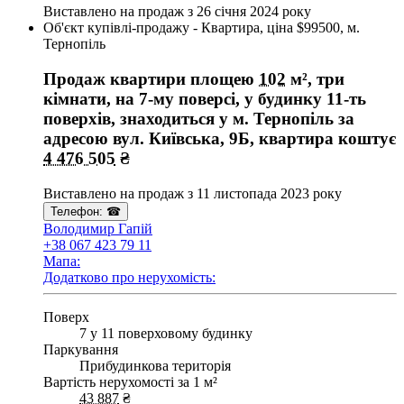
Виставлено на продаж з
26 січня 2024 року
Об'єкт купівлі-продажу - Квартира, ціна $99500, м.
Тернопіль
Продаж квартири
площею
102
м², три
кімнати, на 7-му поверсі, у будинку 11-ть
поверхів, знаходиться у
м. Тернопіль
за
адресою
вул. Київська, 9Б
, квартира коштує
4 476 505
₴
Виставлено на продаж з
11 листопада 2023 року
Телефон:
☎
Володимир Гапій
+38 067 423 79 11
Мапа:
Додатково про нерухомість:
Поверх
7 у 11 поверховому будинку
Паркування
Прибудинкова територія
Вартість нерухомості за 1 м²
43 887
₴