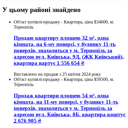
У цьому районі знайдено
Об'єкт купівлі-продажу - Квартира, ціна $34600, м.
Тернопіль
Продаю квартиру
площею
32
м², одна
кімната, на 6-му поверсі, у будинку 11-ть
поверхів, знаходиться у
м. Тернопіль
за
адресою
вул. Київська, 9Д
, (ЖК Київський),
квартира вартує
1 556 654
₴
Виставлено на продаж з
25 квітня 2024 року
Об'єкт купівлі-продажу - Квартира, ціна $59500, м.
Тернопіль
Продаж квартири
площею
54
м², одна
кімната, на 11-му поверсі, у будинку 11-ть
поверхів, знаходиться у
м. Тернопіль
за
адресою
вул. Київська, 8Б
, квартира коштує
2 676 905
₴