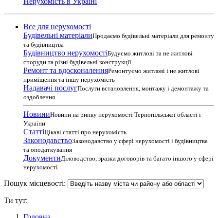
Нерухомість в Україні
Все для нерухомості
Будівельні матеріали
Продаємо будівельні матеріали для ремонту
та будівництва
Будівництво нерухомості
Будуємо житлові та не житлові
споруди та різні будівельні конструкції
Ремонт та вдосконалення
Ремонтуємо житлові і не житлові
приміщення та іншу нерухомість
Надавачі послуг
Послуги встановлення, монтажу і демонтажу та
оздоблення
Новини
Новини на ринку нерухомості Тернопільської області і
України
Статті
Цікаві статті про нерухомість
Законодавство
Законодавство у сфері нерухомості і будівництва
та оподаткування
Документи
Діловодство, зразки договорів та багато іншого у сфері
нерухомості
Пошук місцевості:
Ти тут:
Головна