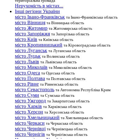
територіальна громада
Нерухомість в містах...
Інші регіони України
місто Івано-Франківськ
та Івано-Франківська область
місто Вінниця
та Вінницька область
місто Житомир
та Житомирська область
місто Запоріжжя
та Запорізька область
місто Київ
та Київська область
місто Кропивницький
та Кіровоградська область
місто Луганськ
та Луганська область
місто Луцьк
та Волинська область
місто Львів
та Львівська область
місто Миколаїв
та Миколаївська область
місто Одеса
та Одеська область
місто Полтава
та Полтавська область
місто Рівне
та Рівненська область
місто Севастополь
та Автономна Республіка Крим
місто Суми
та Сумська область
місто Ужгород
та Закарпатська область
місто Харків
та Харківська область
місто Херсон
та Херсонська область
місто Хмельницький
та Хмельницька область
місто Черкаси
та Черкаська область
місто Чернівці
та Чернівецька область
місто Чернігів
та Чернігівська область