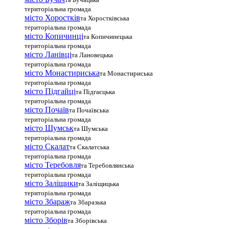
територіальна громада
місто Хоростків
та Хоростківська
територіальна громада
місто Копичинці
та Копичинецька
територіальна громада
місто Ланівці
та Лановецька
територіальна громада
місто Монастириська
та Монастириська
територіальна громада
місто Підгайці
та Підгаєцька
територіальна громада
місто Почаїв
та Почаївська
територіальна громада
місто Шумськ
та Шумська
територіальна громада
місто Скалат
та Скалатська
територіальна громада
місто Теребовля
та Теребовлянська
територіальна громада
місто Залiщики
та Заліщицька
територіальна громада
місто Збараж
та Збаразька
територіальна громада
місто Зборів
та Зборівська