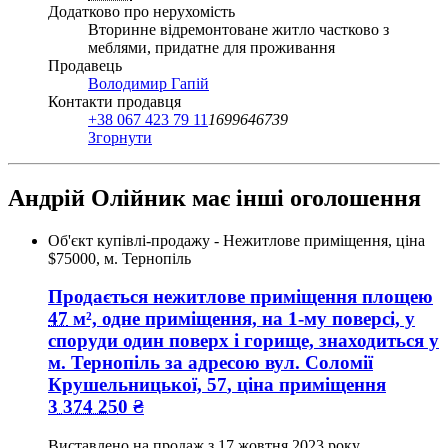
Додатково про нерухомість
Вторинне відремонтоване житло частково з
меблями, придатне для проживання
Продавець
Володимир Гапій
Контакти продавця
+38 067 423 79 11
1699646739
Згорнути
Андрій Олійник має інші оголошення
Об'єкт купівлі-продажу - Нежитлове приміщення, ціна
$75000, м. Тернопіль
Продається нежитлове приміщення
площею
47
м², одне приміщення, на 1-му поверсі, у
споруди один поверх і горище, знаходиться у
м. Тернопіль
за адресою
вул. Соломії
Крушельницької, 57
, ціна приміщення
3 374 250
₴
Виставлено на продаж з
17 жовтня 2023 року