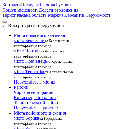
Контакти
Послуги
Правила і умови
Пошук місцевості
Додати оголошення
Тернопільська область
Мережа Вебсайтів Нерухомості
←
Виберіть регіон нерухомості
Міста обласного значення
місто Бережани
та Бережанська
територіальна громада
місто Чортків
та Чортківська
територіальна громада
місто Кременець
та Кременецька
територіальна громада
місто Тернопіль
та Тернопільська
територіальна громада
Нерухомість в містах...
Райони
Чортківський район
Кременецький район
Тернопільський район
Нерухомість в районах
Міста районного значення
місто Борщів
та Борщівська
територіальна громада
місто Бучач
та Бучацька