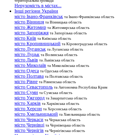
територіальна громада
Нерухомість в містах...
Інші регіони України
місто Івано-Франківськ
та Івано-Франківська область
місто Вінниця
та Вінницька область
місто Житомир
та Житомирська область
місто Запоріжжя
та Запорізька область
місто Київ
та Київська область
місто Кропивницький
та Кіровоградська область
місто Луганськ
та Луганська область
місто Луцьк
та Волинська область
місто Львів
та Львівська область
місто Миколаїв
та Миколаївська область
місто Одеса
та Одеська область
місто Полтава
та Полтавська область
місто Рівне
та Рівненська область
місто Севастополь
та Автономна Республіка Крим
місто Суми
та Сумська область
місто Ужгород
та Закарпатська область
місто Харків
та Харківська область
місто Херсон
та Херсонська область
місто Хмельницький
та Хмельницька область
місто Черкаси
та Черкаська область
місто Чернівці
та Чернівецька область
місто Чернігів
та Чернігівська область