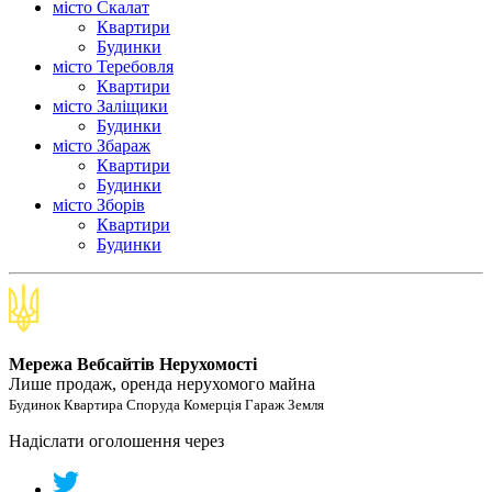
місто Скалат
Квартири
Будинки
місто Теребовля
Квартири
місто Залiщики
Будинки
місто Збараж
Квартири
Будинки
місто Зборів
Квартири
Будинки
Мережа Вебсайтів Нерухомості
Лише продаж, оренда нерухомого майна
Будинок Квартира Споруда Комерція Гараж Земля
Надіслати оголошення через