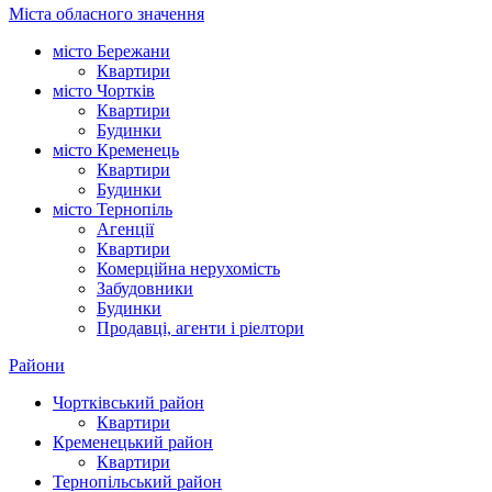
Міста обласного значення
місто Бережани
Квартири
місто Чортків
Квартири
Будинки
місто Кременець
Квартири
Будинки
місто Тернопіль
Агенції
Квартири
Комерційна нерухомість
Забудовники
Будинки
Продавці, агенти і ріелтори
Райони
Чортківський район
Квартири
Кременецький район
Квартири
Тернопільський район