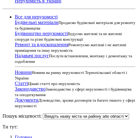
Нерухомість в Україні
Все для нерухомості
Будівельні матеріали
Продаємо будівельні матеріали для ремонту
та будівництва
Будівництво нерухомості
Будуємо житлові та не житлові
споруди та різні будівельні конструкції
Ремонт та вдосконалення
Ремонтуємо житлові і не житлові
приміщення та іншу нерухомість
Надавачі послуг
Послуги встановлення, монтажу і демонтажу та
оздоблення
Новини
Новини на ринку нерухомості Тернопільської області і
України
Статті
Цікаві статті про нерухомість
Законодавство
Законодавство у сфері нерухомості і будівництва
та оподаткування
Документи
Діловодство, зразки договорів та багато іншого у сфері
нерухомості
Пошук місцевості:
Ти тут:
Головна