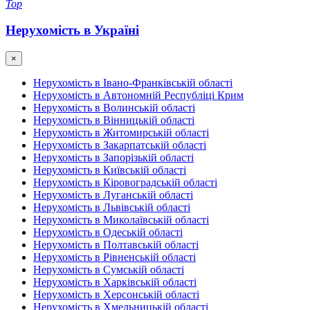
Top
Нерухомість в Україні
×
Нерухомість в Івано-Франківській області
Нерухомість в Автономній Республіці Крим
Нерухомість в Волинській області
Нерухомість в Вінницькій області
Нерухомість в Житомирській області
Нерухомість в Закарпатській області
Нерухомість в Запорізькій області
Нерухомість в Київській області
Нерухомість в Кіровоградській області
Нерухомість в Луганській області
Нерухомість в Львівській області
Нерухомість в Миколаївській області
Нерухомість в Одеській області
Нерухомість в Полтавській області
Нерухомість в Рівненській області
Нерухомість в Сумській області
Нерухомість в Харківській області
Нерухомість в Херсонській області
Нерухомість в Хмельницькій області