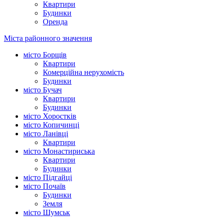
Квартири
Будинки
Оренда
Міста районного значення
місто Борщів
Квартири
Комерційна нерухомість
Будинки
місто Бучач
Квартири
Будинки
місто Хоростків
місто Копичинці
місто Ланівці
Квартири
місто Монастириська
Квартири
Будинки
місто Підгайці
місто Почаїв
Будинки
Земля
місто Шумськ