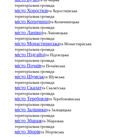
територіальна громада
місто Хоростків
та Хоростківська
територіальна громада
місто Копичинці
та Копичинецька
територіальна громада
місто Ланівці
та Лановецька
територіальна громада
місто Монастириська
та Монастириська
територіальна громада
місто Підгайці
та Підгаєцька
територіальна громада
місто Почаїв
та Почаївська
територіальна громада
місто Шумськ
та Шумська
територіальна громада
місто Скалат
та Скалатська
територіальна громада
місто Теребовля
та Теребовлянська
територіальна громада
місто Залiщики
та Заліщицька
територіальна громада
місто Збараж
та Збаразька
територіальна громада
місто Зборів
та Зборівська