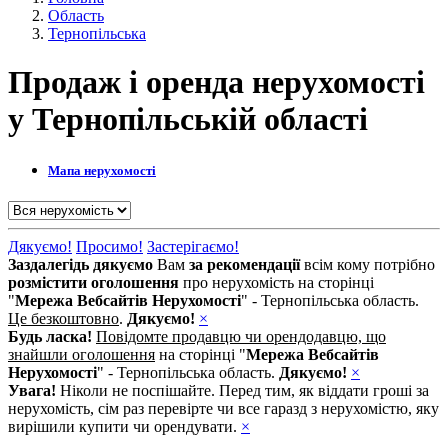
Область
Тернопільська
Продаж і оренда нерухомості
у Тернопільській області
Мапа
нерухомості
Дякуємо!
Просимо!
Застерігаємо!
Заздалегідь дякуємо
Вам
за рекомендації
всім кому потрібно
розмістити оголошення
про нерухомість на сторінці
"
Мережа Вебсайтів Нерухомості
" - Тернопільська область.
Це безкоштовно
.
Дякуємо!
×
Будь ласка!
Повідомте продавцю чи орендодавцю, що
знайшли оголошення
на сторінці "
Мережа Вебсайтів
Нерухомості
" - Тернопільська область.
Дякуємо!
×
Увага!
Ніколи не поспішайте. Перед тим, як віддати гроші за
нерухомість, сім раз перевірте чи все гаразд з нерухомістю, яку
вирішили купити чи орендувати.
×