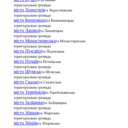
територіальна громада
місто Хоростків
та Хоростківська
територіальна громада
місто Копичинці
та Копичинецька
територіальна громада
місто Ланівці
та Лановецька
територіальна громада
місто Монастириська
та Монастириська
територіальна громада
місто Підгайці
та Підгаєцька
територіальна громада
місто Почаїв
та Почаївська
територіальна громада
місто Шумськ
та Шумська
територіальна громада
місто Скалат
та Скалатська
територіальна громада
місто Теребовля
та Теребовлянська
територіальна громада
місто Залiщики
та Заліщицька
територіальна громада
місто Збараж
та Збаразька
територіальна громада
місто Зборів
та Зборівська