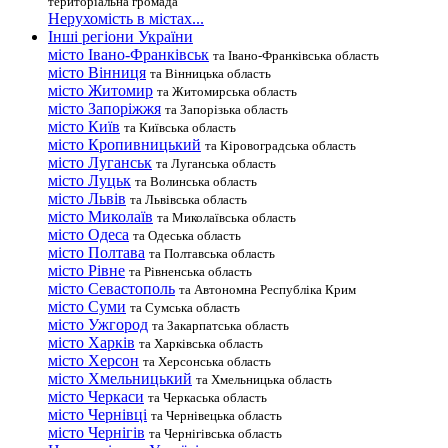
територіальна громада
Нерухомість в містах...
Інші регіони України
місто Івано-Франківськ
та Івано-Франківська область
місто Вінниця
та Вінницька область
місто Житомир
та Житомирська область
місто Запоріжжя
та Запорізька область
місто Київ
та Київська область
місто Кропивницький
та Кіровоградська область
місто Луганськ
та Луганська область
місто Луцьк
та Волинська область
місто Львів
та Львівська область
місто Миколаїв
та Миколаївська область
місто Одеса
та Одеська область
місто Полтава
та Полтавська область
місто Рівне
та Рівненська область
місто Севастополь
та Автономна Республіка Крим
місто Суми
та Сумська область
місто Ужгород
та Закарпатська область
місто Харків
та Харківська область
місто Херсон
та Херсонська область
місто Хмельницький
та Хмельницька область
місто Черкаси
та Черкаська область
місто Чернівці
та Чернівецька область
місто Чернігів
та Чернігівська область