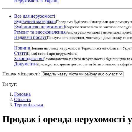
Нерухомість в Україні
Все для нерухомості
Будівельні матеріали
Продаємо будівельні матеріали для ремонту т
Будівництво нерухомості
Будуємо житлові та не житлові споруди т
Ремонт та вдосконалення
Ремонтуємо житлові і не житлові прим
Надавачі послуг
Послуги встановлення, монтажу і демонтажу та оз
Новини
Новини на ринку нерухомості Тернопільської області і Укра
Статті
Цікаві статті про нерухомість
Законодавство
Законодавство у сфері нерухомості і будівництва та
Документи
Діловодство, зразки договорів та багато іншого у сфері
Пошук місцевості:
Ти тут:
Головна
Область
Тернопільська
Продаж і оренда нерухомості у