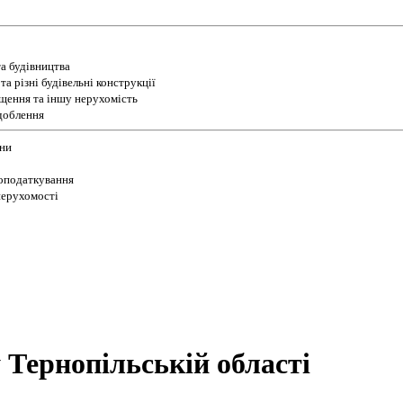
а будівництва
а різні будівельні конструкції
іщення та іншу нерухомість
доблення
їни
 оподаткування
 нерухомості
 Тернопільській області