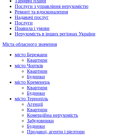
Тарифні плани
Послуги з управління нерухомістю
Ремонт та вдосконалення
Надавачі послуг
Послуги
Правила і умови
Нерухомість в інших регіонах України
Міста обласного значення
місто Бережани
Квартири
місто Чортків
Квартири
Будинки
місто Кременець
Квартири
Будинки
місто Тернопіль
Агенції
Квартири
Комерційна нерухомість
Забудовники
Будинки
Продавці, агенти і ріелтори