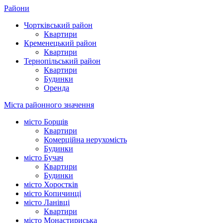
Райони
Чортківський район
Квартири
Кременецький район
Квартири
Тернопільський район
Квартири
Будинки
Оренда
Міста районного значення
місто Борщів
Квартири
Комерційна нерухомість
Будинки
місто Бучач
Квартири
Будинки
місто Хоростків
місто Копичинці
місто Ланівці
Квартири
місто Монастириська