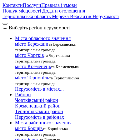
Контакти
Послуги
Правила і умови
Пошук місцевості
Додати оголошення
Тернопільська область
Мережа Вебсайтів Нерухомості
←
Виберіть регіон нерухомості
Міста обласного значення
місто Бережани
та Бережанська
територіальна громада
місто Чортків
та Чортківська
територіальна громада
місто Кременець
та Кременецька
територіальна громада
місто Тернопіль
та Тернопільська
територіальна громада
Нерухомість в містах...
Райони
Чортківський район
Кременецький район
Тернопільський район
Нерухомість в районах
Міста районного значення
місто Борщів
та Борщівська
територіальна громада
місто Бучач
та Бучацька