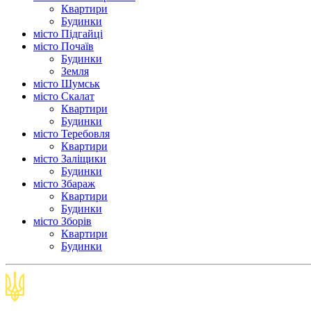
Квартири
Будинки
місто Підгайці
місто Почаїв
Будинки
Земля
місто Шумськ
місто Скалат
Квартири
Будинки
місто Теребовля
Квартири
місто Залiщики
Будинки
місто Збараж
Квартири
Будинки
місто Зборів
Квартири
Будинки