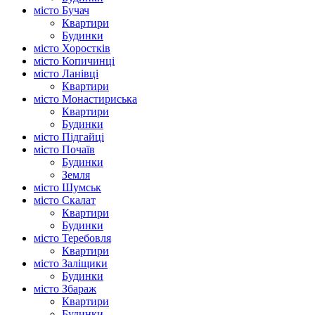
місто Бучач
Квартири
Будинки
місто Хоростків
місто Копичинці
місто Ланівці
Квартири
місто Монастириська
Квартири
Будинки
місто Підгайці
місто Почаїв
Будинки
Земля
місто Шумськ
місто Скалат
Квартири
Будинки
місто Теребовля
Квартири
місто Залiщики
Будинки
місто Збараж
Квартири
Будинки