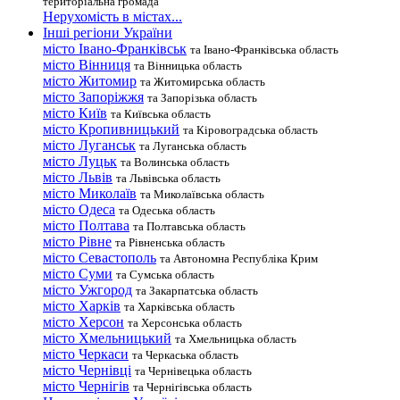
територіальна громада
Нерухомість в містах...
Інші регіони України
місто Івано-Франківськ
та Івано-Франківська область
місто Вінниця
та Вінницька область
місто Житомир
та Житомирська область
місто Запоріжжя
та Запорізька область
місто Київ
та Київська область
місто Кропивницький
та Кіровоградська область
місто Луганськ
та Луганська область
місто Луцьк
та Волинська область
місто Львів
та Львівська область
місто Миколаїв
та Миколаївська область
місто Одеса
та Одеська область
місто Полтава
та Полтавська область
місто Рівне
та Рівненська область
місто Севастополь
та Автономна Республіка Крим
місто Суми
та Сумська область
місто Ужгород
та Закарпатська область
місто Харків
та Харківська область
місто Херсон
та Херсонська область
місто Хмельницький
та Хмельницька область
місто Черкаси
та Черкаська область
місто Чернівці
та Чернівецька область
місто Чернігів
та Чернігівська область