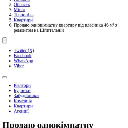
Область
Місто
Тернопіль
Квартири
Продаю однокімнатну квартиру від власника 46 м² з
ремонтом на Шпитальній
Twitter (X)
Facebook
WhatsApp
Viber
Рієлтори
Будинки
Забудовники
Комерція
Квартири
Агенції
Продаю однокімнатну