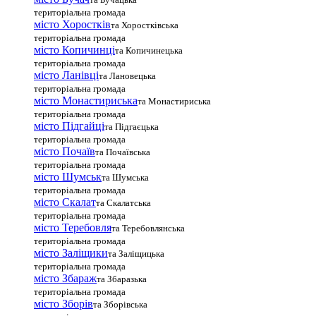
територіальна громада
місто Хоростків
та Хоростківська
територіальна громада
місто Копичинці
та Копичинецька
територіальна громада
місто Ланівці
та Лановецька
територіальна громада
місто Монастириська
та Монастириська
територіальна громада
місто Підгайці
та Підгаєцька
територіальна громада
місто Почаїв
та Почаївська
територіальна громада
місто Шумськ
та Шумська
територіальна громада
місто Скалат
та Скалатська
територіальна громада
місто Теребовля
та Теребовлянська
територіальна громада
місто Залiщики
та Заліщицька
територіальна громада
місто Збараж
та Збаразька
територіальна громада
місто Зборів
та Зборівська