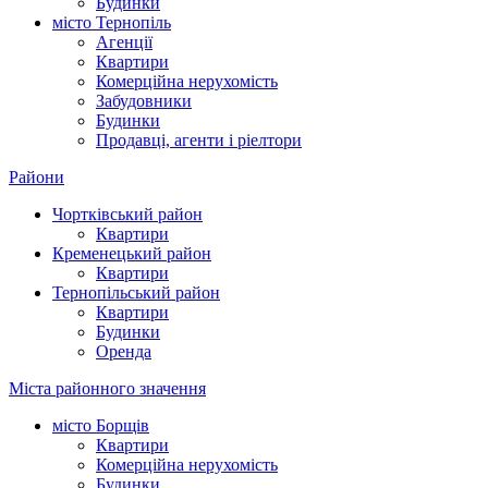
Будинки
місто Тернопіль
Агенції
Квартири
Комерційна нерухомість
Забудовники
Будинки
Продавці, агенти і ріелтори
Райони
Чортківський район
Квартири
Кременецький район
Квартири
Тернопільський район
Квартири
Будинки
Оренда
Міста районного значення
місто Борщів
Квартири
Комерційна нерухомість
Будинки