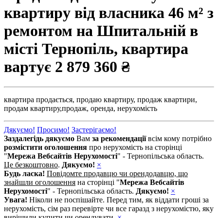
квартиру від власника 46 м² з
ремонтом на Шпитальній в
місті Тернопіль, квартира
вартує
2 879 360 ₴
квартира продається,
продаю квартиру,
продаж квартири,
продам квартиру,
продаж,
оренда,
нерухомість
Дякуємо!
Просимо!
Застерігаємо!
Заздалегідь дякуємо
Вам
за рекомендації
всім кому потрібно
розмістити оголошення
про нерухомість на сторінці
"
Мережа Вебсайтів Нерухомості
" - Тернопільська область.
Це безкоштовно
.
Дякуємо!
×
Будь ласка!
Повідомте продавцю чи орендодавцю, що
знайшли оголошення
на сторінці "
Мережа Вебсайтів
Нерухомості
" - Тернопільська область.
Дякуємо!
×
Увага!
Ніколи не поспішайте. Перед тим, як віддати гроші за
нерухомість, сім раз перевірте чи все гаразд з нерухомістю, яку
вирішили купити чи орендувати.
×