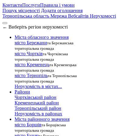
Контакти
Послуги
Правила і умови
Пошук місцевості
Додати оголошення
Тернопільська область
Мережа Вебсайтів Нерухомості
←
Виберіть регіон нерухомості
Міста обласного значення
місто Бережани
та Бережанська
територіальна громада
місто Чортків
та Чортківська
територіальна громада
місто Кременець
та Кременецька
територіальна громада
місто Тернопіль
та Тернопільська
територіальна громада
Нерухомість в містах...
Райони
Чортківський район
Кременецький район
Тернопільський район
Нерухомість в районах
Міста районного значення
місто Борщів
та Борщівська
територіальна громада
місто Бучач
та Бучацька