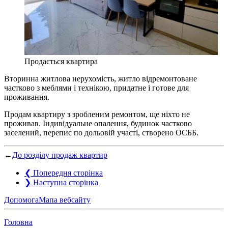
Продається квартира
Вторинна житлова нерухомість, житло відремонтоване
частково з меблями і технікою, придатне і готове для
проживання.
Продам квартиру з зробленим ремонтом, ще ніхто не
проживав. Індивідуальне опалення, будинок частково
заселений, перепис по дольовій участі, створено ОСББ.
←
До розділу продаж квартир
❮
Попередня сторінка
❯
Наступна сторінка
Допомога
Мапа вебсайту
Головна