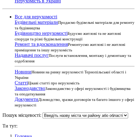
Нерухомість в Україні
Все для нерухомості
Будівельні матеріали
Продаємо будівельні матеріали для ремонту
та будівництва
Будівництво нерухомості
Будуємо житлові та не житлові
споруди та різні будівельні конструкції
Ремонт та вдосконалення
Ремонтуємо житлові і не житлові
приміщення та іншу нерухомість
Надавачі послуг
Послуги встановлення, монтажу і демонтажу та
оздоблення
Новини
Новини на ринку нерухомості Тернопільської області і
України
Статті
Цікаві статті про нерухомість
Законодавство
Законодавство у сфері нерухомості і будівництва
та оподаткування
Документи
Діловодство, зразки договорів та багато іншого у сфері
нерухомості
Пошук місцевості:
Ти тут:
Головна