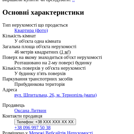
Основні характеристики
Тип нерухомості що продається
Квартира (фото)
Кількість кімнат
У об'єкта одна кімната
Загальна площа об'єкта нерухомості
46 метрів квадратних (
1 м²
)
Поверх на якому знаходиться об'єкт нерухомості
Розташовано на 2-му поверсі будинку
Кількість поверхів у об'єкта нерухомості
У будинку п'ять поверхів
Паркування транспотрних засобів
Прибудинкова територія
Адреса
вул. Шпитальна, 26, м. Тернопіль (мапа)
Продавець
Оксана Литвин
Контакти продавця
Телефон:
+38 XXX XXX XX XX
+38 096 997 50 38
Розміщено у
Мережі Вебсайтів Нерухомості