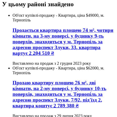
У цьому районі знайдено
Об'єкт купівлі-продажу - Квартира, ціна $49000, м.
Тернопіль
Продається квартира
площею
74
м², чотири
кімнати, на 3-му поверсі, у будинку 9-ть
поверхів, знаходиться у
м. Тернопіль
за
адресою
проспект Злуки, 33
, квартира
вартує
2 204 510
₴
Виставлено на продаж з
2 грудня 2023 року
Об'єкт купівлі-продажу - Квартира, ціна $62000, м.
Тернопіль
Продаю квартиру
площею
76
м², дві
кімнати, на 2-му поверсі, у будинку 10-ть
поверхів, знаходиться у
м. Тернопіль
за
адресою
проспект Злуки, 7/92, під'їзд 2
,
квартира коштує
2 789 380
₴
Виставлено на продаж з
29 липня 2023 року