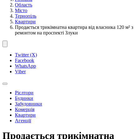
Область
Місто
Тернопіль
Квартири
Продається трикімнатна квартира від власника 120 м² з
ремонтом на проспекті Злуки
Twitter (X)
Facebook
WhatsApp
Viber
Рієлтори
Будинки
Забудовники
Комерція
Квартири
Агенції
Продається трикімнатна