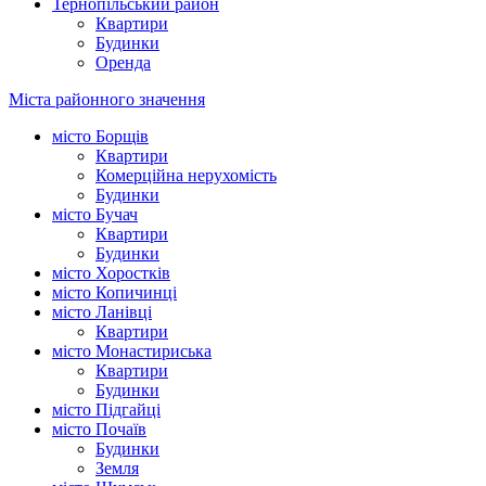
Тернопільський район
Квартири
Будинки
Оренда
Міста районного значення
місто Борщів
Квартири
Комерційна нерухомість
Будинки
місто Бучач
Квартири
Будинки
місто Хоростків
місто Копичинці
місто Ланівці
Квартири
місто Монастириська
Квартири
Будинки
місто Підгайці
місто Почаїв
Будинки
Земля