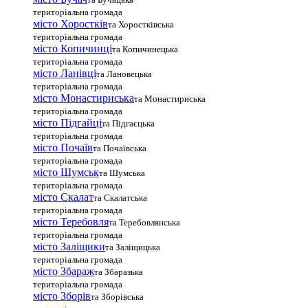
територіальна громада
місто Хоростків
та Хоростківська
територіальна громада
місто Копичинці
та Копичинецька
територіальна громада
місто Ланівці
та Лановецька
територіальна громада
місто Монастириська
та Монастириська
територіальна громада
місто Підгайці
та Підгаєцька
територіальна громада
місто Почаїв
та Почаївська
територіальна громада
місто Шумськ
та Шумська
територіальна громада
місто Скалат
та Скалатська
територіальна громада
місто Теребовля
та Теребовлянська
територіальна громада
місто Залiщики
та Заліщицька
територіальна громада
місто Збараж
та Збаразька
територіальна громада
місто Зборів
та Зборівська