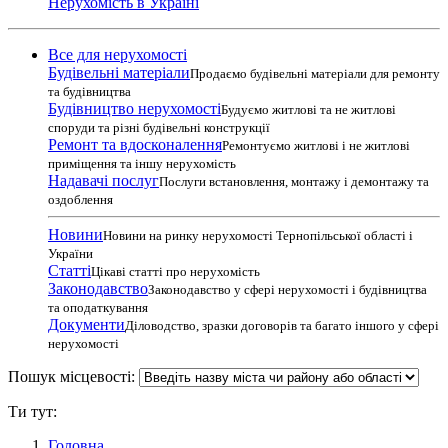
Нерухомість в Україні
Все для нерухомості
Будівельні матеріали
Продаємо будівельні матеріали для ремонту
та будівництва
Будівництво нерухомості
Будуємо житлові та не житлові
споруди та різні будівельні конструкції
Ремонт та вдосконалення
Ремонтуємо житлові і не житлові
приміщення та іншу нерухомість
Надавачі послуг
Послуги встановлення, монтажу і демонтажу та
оздоблення
Новини
Новини на ринку нерухомості Тернопільської області і
України
Статті
Цікаві статті про нерухомість
Законодавство
Законодавство у сфері нерухомості і будівництва
та оподаткування
Документи
Діловодство, зразки договорів та багато іншого у сфері
нерухомості
Пошук місцевості:
Ти тут:
Головна