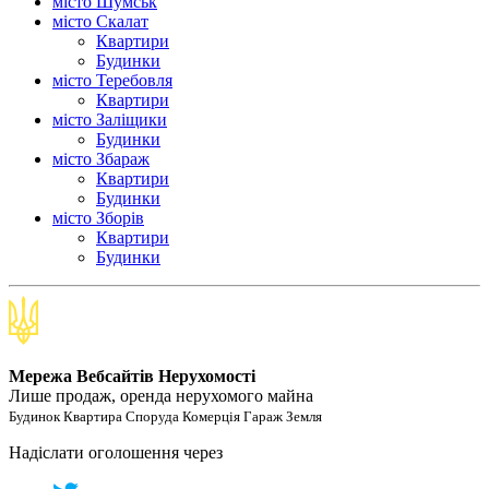
місто Шумськ
місто Скалат
Квартири
Будинки
місто Теребовля
Квартири
місто Залiщики
Будинки
місто Збараж
Квартири
Будинки
місто Зборів
Квартири
Будинки
Мережа Вебсайтів Нерухомості
Лише продаж, оренда нерухомого майна
Будинок Квартира Споруда Комерція Гараж Земля
Надіслати оголошення через