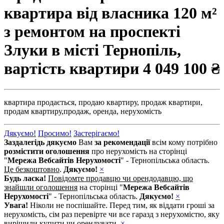
квартира від власника 120 м²
з ремонтом на проспекті
Злуки в місті Тернопіль,
вартість квартири
4 049 100 ₴
квартира продається,
продаю квартиру,
продаж квартири,
продам квартиру,
продаж,
оренда,
нерухомість
Дякуємо!
Просимо!
Застерігаємо!
Заздалегідь дякуємо
Вам
за рекомендації
всім кому потрібно
розмістити оголошення
про нерухомість на сторінці
"
Мережа Вебсайтів Нерухомості
" - Тернопільська область.
Це безкоштовно
.
Дякуємо!
×
Будь ласка!
Повідомте продавцю чи орендодавцю, що
знайшли оголошення
на сторінці "
Мережа Вебсайтів
Нерухомості
" - Тернопільська область.
Дякуємо!
×
Увага!
Ніколи не поспішайте. Перед тим, як віддати гроші за
нерухомість, сім раз перевірте чи все гаразд з нерухомістю, яку
вирішили купити чи орендувати.
×