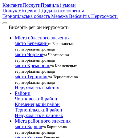
Контакти
Послуги
Правила і умови
Пошук місцевості
Додати оголошення
Тернопільська область
Мережа Вебсайтів Нерухомості
←
Виберіть регіон нерухомості
Міста обласного значення
місто Бережани
та Бережанська
територіальна громада
місто Чортків
та Чортківська
територіальна громада
місто Кременець
та Кременецька
територіальна громада
місто Тернопіль
та Тернопільська
територіальна громада
Нерухомість в містах...
Райони
Чортківський район
Кременецький район
Тернопільський район
Нерухомість в районах
Міста районного значення
місто Борщів
та Борщівська
територіальна громада
місто Бучач
та Бучацька