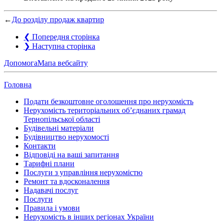
←
До розділу продаж квартир
❮
Попередня сторінка
❯
Наступна сторінка
Допомога
Мапа вебсайту
Головна
Подати безкоштовне оголошення про нерухомість
Нерухомість територіальних об’єднаних грамад
Тернопільської області
Будівельні матеріали
Будівництво нерухомості
Контакти
Відповіді на ваші запитання
Тарифні плани
Послуги з управління нерухомістю
Ремонт та вдосконалення
Надавачі послуг
Послуги
Правила і умови
Нерухомість в інших регіонах України