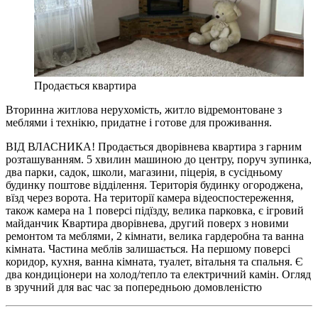
Продається квартира
Вторинна житлова нерухомість, житло відремонтоване з
меблями і технікю, придатне і готове для проживання.
ВІД ВЛАСНИКА! Продається дворівнева квартира з гарним
розташуванням. 5 хвилин машиною до центру, поруч зупинка,
два парки, садок, школи, магазини, піцерія, в сусідньому
будинку поштове відділення. Територія будинку огороджена,
вїзд через ворота. На території камера відеоспостереження,
також камера на 1 поверсі підїзду, велика парковка, є ігровий
майданчик Квартира дворівнева, другий поверх з новими
ремонтом та меблями, 2 кімнати, велика гардеробна та ванна
кімната. Частина меблів залишається. На першому поверсі
коридор, кухня, ванна кімната, туалет, вітальня та спальня. Є
два кондиціонери на холод/тепло та електричний камін. Огляд
в зручний для вас час за попередньою домовленістю