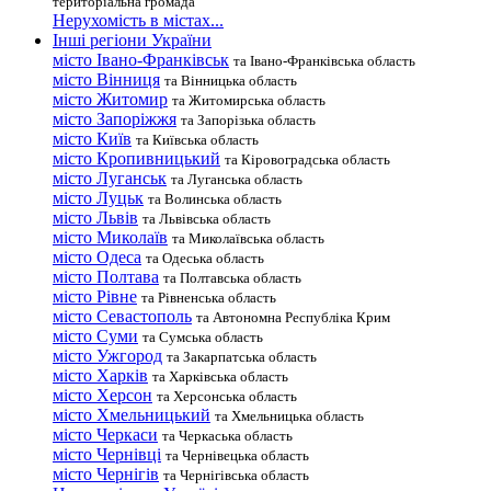
територіальна громада
Нерухомість в містах...
Інші регіони України
місто Івано-Франківськ
та Івано-Франківська область
місто Вінниця
та Вінницька область
місто Житомир
та Житомирська область
місто Запоріжжя
та Запорізька область
місто Київ
та Київська область
місто Кропивницький
та Кіровоградська область
місто Луганськ
та Луганська область
місто Луцьк
та Волинська область
місто Львів
та Львівська область
місто Миколаїв
та Миколаївська область
місто Одеса
та Одеська область
місто Полтава
та Полтавська область
місто Рівне
та Рівненська область
місто Севастополь
та Автономна Республіка Крим
місто Суми
та Сумська область
місто Ужгород
та Закарпатська область
місто Харків
та Харківська область
місто Херсон
та Херсонська область
місто Хмельницький
та Хмельницька область
місто Черкаси
та Черкаська область
місто Чернівці
та Чернівецька область
місто Чернігів
та Чернігівська область