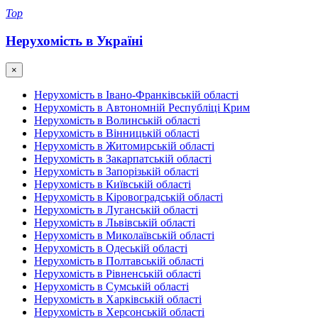
Top
Нерухомість в Україні
×
Нерухомість в Івано-Франківській області
Нерухомість в Автономній Республіці Крим
Нерухомість в Волинській області
Нерухомість в Вінницькій області
Нерухомість в Житомирській області
Нерухомість в Закарпатській області
Нерухомість в Запорізькій області
Нерухомість в Київській області
Нерухомість в Кіровоградській області
Нерухомість в Луганській області
Нерухомість в Львівській області
Нерухомість в Миколаївській області
Нерухомість в Одеській області
Нерухомість в Полтавській області
Нерухомість в Рівненській області
Нерухомість в Сумській області
Нерухомість в Харківській області
Нерухомість в Херсонській області