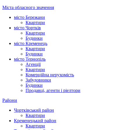
Міста обласного значення
місто Бережани
Квартири
місто Чортків
Квартири
Будинки
місто Кременець
Квартири
Будинки
місто Тернопіль
Агенції
Квартири
Комерційна нерухомість
Забудовники
Будинки
Продавці, агенти і ріелтори
Райони
Чортківський район
Квартири
Кременецький район
Квартири