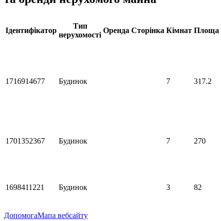
Тип
Ідентифікатор
Оренда
Сторінка
Кімнат
Площа
нерухомості
1716914677
Будинок
7
317.2
1701352367
Будинок
7
270
1698411221
Будинок
3
82
Допомога
Мапа вебсайту