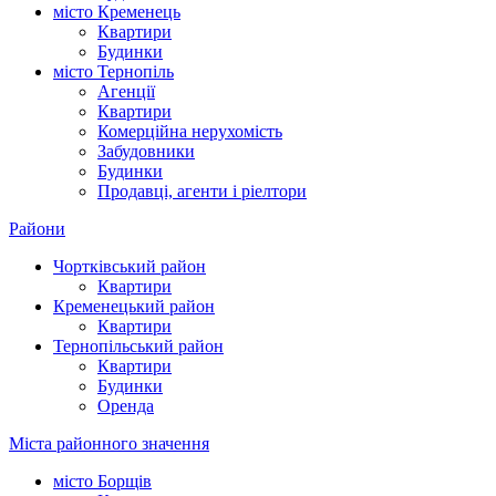
місто Кременець
Квартири
Будинки
місто Тернопіль
Агенції
Квартири
Комерційна нерухомість
Забудовники
Будинки
Продавці, агенти і ріелтори
Райони
Чортківський район
Квартири
Кременецький район
Квартири
Тернопільський район
Квартири
Будинки
Оренда
Міста районного значення
місто Борщів