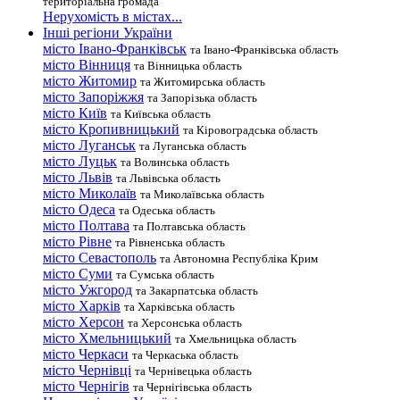
територіальна громада
Нерухомість в містах...
Інші регіони України
місто Івано-Франківськ
та Івано-Франківська область
місто Вінниця
та Вінницька область
місто Житомир
та Житомирська область
місто Запоріжжя
та Запорізька область
місто Київ
та Київська область
місто Кропивницький
та Кіровоградська область
місто Луганськ
та Луганська область
місто Луцьк
та Волинська область
місто Львів
та Львівська область
місто Миколаїв
та Миколаївська область
місто Одеса
та Одеська область
місто Полтава
та Полтавська область
місто Рівне
та Рівненська область
місто Севастополь
та Автономна Республіка Крим
місто Суми
та Сумська область
місто Ужгород
та Закарпатська область
місто Харків
та Харківська область
місто Херсон
та Херсонська область
місто Хмельницький
та Хмельницька область
місто Черкаси
та Черкаська область
місто Чернівці
та Чернівецька область
місто Чернігів
та Чернігівська область