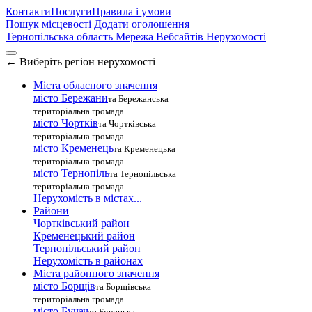
Контакти
Послуги
Правила і умови
Пошук місцевості
Додати оголошення
Тернопільська область
Мережа Вебсайтів Нерухомості
←
Виберіть регіон нерухомості
Міста обласного значення
місто Бережани
та Бережанська
територіальна громада
місто Чортків
та Чортківська
територіальна громада
місто Кременець
та Кременецька
територіальна громада
місто Тернопіль
та Тернопільська
територіальна громада
Нерухомість в містах...
Райони
Чортківський район
Кременецький район
Тернопільський район
Нерухомість в районах
Міста районного значення
місто Борщів
та Борщівська
територіальна громада
місто Бучач
та Бучацька