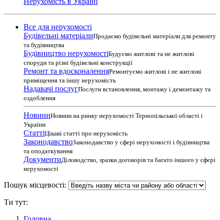
Нерухомість в Україні
Все для нерухомості
Будівельні матеріали
Продаємо будівельні матеріали для ремонту
та будівництва
Будівництво нерухомості
Будуємо житлові та не житлові
споруди та різні будівельні конструкції
Ремонт та вдосконалення
Ремонтуємо житлові і не житлові
приміщення та іншу нерухомість
Надавачі послуг
Послуги встановлення, монтажу і демонтажу та
оздоблення
Новини
Новини на ринку нерухомості Тернопільської області і
України
Статті
Цікаві статті про нерухомість
Законодавство
Законодавство у сфері нерухомості і будівництва
та оподаткування
Документи
Діловодство, зразки договорів та багато іншого у сфері
нерухомості
Пошук місцевості:
Ти тут:
Головна