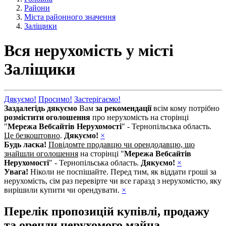
Райони
Міста районного значення
Залiщики
Вся нерухомість у місті
Залiщики
Дякуємо!
Просимо!
Застерігаємо!
Заздалегідь дякуємо
Вам
за рекомендації
всім кому потрібно
розмістити оголошення
про нерухомість на сторінці
"
Мережа Вебсайтів Нерухомості
" - Тернопільська область.
Це безкоштовно
.
Дякуємо!
×
Будь ласка!
Повідомте продавцю чи орендодавцю, що
знайшли оголошення
на сторінці "
Мережа Вебсайтів
Нерухомості
" - Тернопільська область.
Дякуємо!
×
Увага!
Ніколи не поспішайте. Перед тим, як віддати гроші за
нерухомість, сім раз перевірте чи все гаразд з нерухомістю, яку
вирішили купити чи орендувати.
×
Перелік пропозицій купівлі, продажу
та оренди нерухомого майна