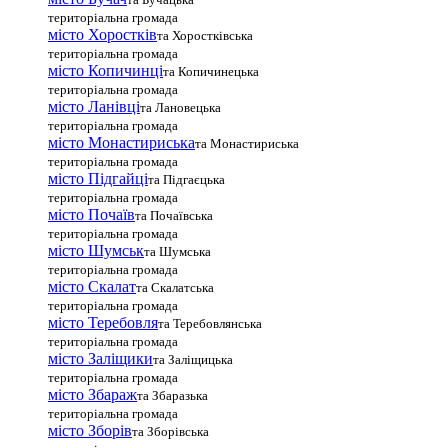
територіальна громада
місто Хоростків
та Хоростківська
територіальна громада
місто Копичинці
та Копичинецька
територіальна громада
місто Ланівці
та Лановецька
територіальна громада
місто Монастириська
та Монастириська
територіальна громада
місто Підгайці
та Підгаєцька
територіальна громада
місто Почаїв
та Почаївська
територіальна громада
місто Шумськ
та Шумська
територіальна громада
місто Скалат
та Скалатська
територіальна громада
місто Теребовля
та Теребовлянська
територіальна громада
місто Залiщики
та Заліщицька
територіальна громада
місто Збараж
та Збаразька
територіальна громада
місто Зборів
та Зборівська