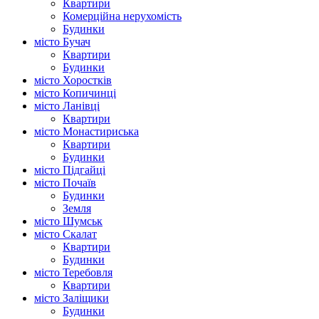
Квартири
Комерційна нерухомість
Будинки
місто Бучач
Квартири
Будинки
місто Хоростків
місто Копичинці
місто Ланівці
Квартири
місто Монастириська
Квартири
Будинки
місто Підгайці
місто Почаїв
Будинки
Земля
місто Шумськ
місто Скалат
Квартири
Будинки
місто Теребовля
Квартири
місто Залiщики
Будинки