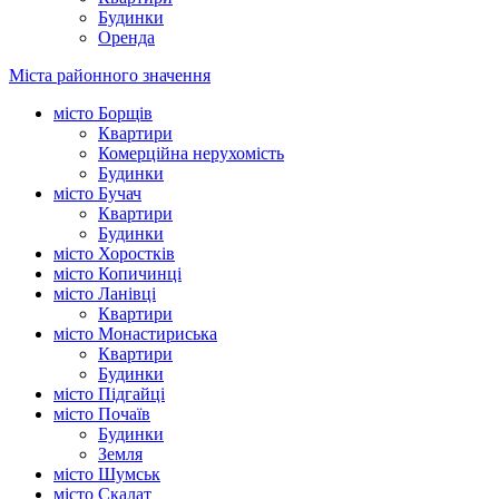
Будинки
Оренда
Міста районного значення
місто Борщів
Квартири
Комерційна нерухомість
Будинки
місто Бучач
Квартири
Будинки
місто Хоростків
місто Копичинці
місто Ланівці
Квартири
місто Монастириська
Квартири
Будинки
місто Підгайці
місто Почаїв
Будинки
Земля
місто Шумськ
місто Скалат