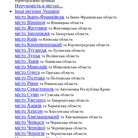
територіальна громада
Нерухомість в містах...
Інші регіони України
місто Івано-Франківськ
та Івано-Франківська область
місто Вінниця
та Вінницька область
місто Житомир
та Житомирська область
місто Запоріжжя
та Запорізька область
місто Київ
та Київська область
місто Кропивницький
та Кіровоградська область
місто Луганськ
та Луганська область
місто Луцьк
та Волинська область
місто Львів
та Львівська область
місто Миколаїв
та Миколаївська область
місто Одеса
та Одеська область
місто Полтава
та Полтавська область
місто Рівне
та Рівненська область
місто Севастополь
та Автономна Республіка Крим
місто Суми
та Сумська область
місто Ужгород
та Закарпатська область
місто Харків
та Харківська область
місто Херсон
та Херсонська область
місто Хмельницький
та Хмельницька область
місто Черкаси
та Черкаська область
місто Чернівці
та Чернівецька область
місто Чернігів
та Чернігівська область