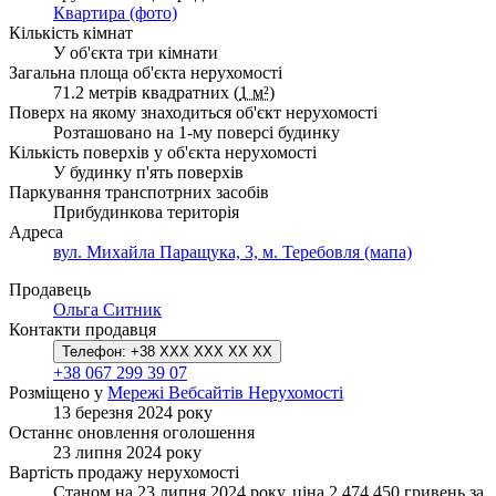
Квартира (фото)
Кількість кімнат
У об'єкта три кімнати
Загальна площа об'єкта нерухомості
71.2 метрів квадратних (
1 м²
)
Поверх на якому знаходиться об'єкт нерухомості
Розташовано на 1-му поверсі будинку
Кількість поверхів у об'єкта нерухомості
У будинку п'ять поверхів
Паркування транспотрних засобів
Прибудинкова територія
Адреса
вул. Михайла Паращука, 3, м. Теребовля (мапа)
Продавець
Ольга Ситник
Контакти продавця
Телефон:
+38 XXX XXX XX XX
+38 067 299 39 07
Розміщено у
Мережі Вебсайтів Нерухомості
13 березня 2024 року
Останнє оновлення оголошення
23 липня 2024 року
Вартість продажу нерухомості
Станом на 23 липня 2024 року, ціна 2 474 450 гривень за