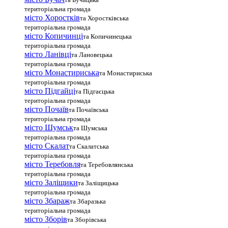
територіальна громада
місто Хоростків
та Хоростківська
територіальна громада
місто Копичинці
та Копичинецька
територіальна громада
місто Ланівці
та Лановецька
територіальна громада
місто Монастириська
та Монастириська
територіальна громада
місто Підгайці
та Підгаєцька
територіальна громада
місто Почаїв
та Почаївська
територіальна громада
місто Шумськ
та Шумська
територіальна громада
місто Скалат
та Скалатська
територіальна громада
місто Теребовля
та Теребовлянська
територіальна громада
місто Залiщики
та Заліщицька
територіальна громада
місто Збараж
та Збаразька
територіальна громада
місто Зборів
та Зборівська