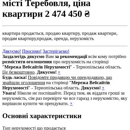
місті Теребовля, ціна
квартири
2 474 450 ₴
квартира продається,
продаю квартиру,
продаж квартири,
продам квартиру,
продаж,
оренда,
нерухомість
Дякуємо!
Просимо!
Застерігаємо!
Заздалегідь дякуємо
Вам
за рекомендації
всім кому потрібно
розмістити оголошення
про нерухомість на сторінці
"
Мережа Вебсайтів Нерухомості
" - Тернопільська область.
Це безкоштовно
.
Дякуємо!
×
Будь ласка!
Повідомте продавцю чи орендодавцю, що
знайшли оголошення
на сторінці "
Мережа Вебсайтів
Нерухомості
" - Тернопільська область.
Дякуємо!
×
Увага!
Ніколи не поспішайте. Перед тим, як віддати гроші за
нерухомість, сім раз перевірте чи все гаразд з нерухомістю, яку
вирішили купити чи орендувати.
×
Основні характеристики
Тип нерухомості що продається