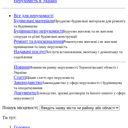
Нерухомість в Україні
Все для нерухомості
Будівельні матеріали
Продаємо будівельні матеріали для ремонту
та будівництва
Будівництво нерухомості
Будуємо житлові та не житлові
споруди та різні будівельні конструкції
Ремонт та вдосконалення
Ремонтуємо житлові і не житлові
приміщення та іншу нерухомість
Надавачі послуг
Послуги встановлення, монтажу і демонтажу та
оздоблення
Новини
Новини на ринку нерухомості Тернопільської області і
України
Статті
Цікаві статті про нерухомість
Законодавство
Законодавство у сфері нерухомості і будівництва
та оподаткування
Документи
Діловодство, зразки договорів та багато іншого у сфері
нерухомості
Пошук місцевості:
Ти тут:
Головна