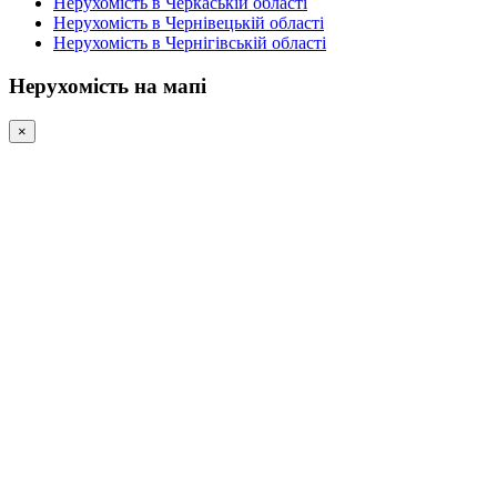
Нерухомість в Черкаській області
Нерухомість в Чернівецькій області
Нерухомість в Чернігівській області
Нерухомість на мапі
×