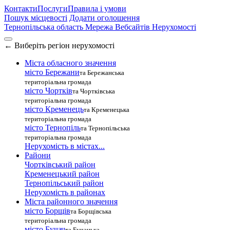
Контакти
Послуги
Правила і умови
Пошук місцевості
Додати оголошення
Тернопільська область
Мережа Вебсайтів Нерухомості
←
Виберіть регіон нерухомості
Міста обласного значення
місто Бережани
та Бережанська
територіальна громада
місто Чортків
та Чортківська
територіальна громада
місто Кременець
та Кременецька
територіальна громада
місто Тернопіль
та Тернопільська
територіальна громада
Нерухомість в містах...
Райони
Чортківський район
Кременецький район
Тернопільський район
Нерухомість в районах
Міста районного значення
місто Борщів
та Борщівська
територіальна громада
місто Бучач
та Бучацька