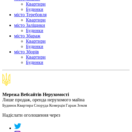
Квартири
Будинки
місто Теребовля
Квартири
місто Залiщики
Будинки
місто Збараж
Квартири
Будинки
місто Зборів
Квартири
Будинки
Мережа Вебсайтів Нерухомості
Лише продаж, оренда нерухомого майна
Будинок Квартира Споруда Комерція Гараж Земля
Надіслати оголошення через