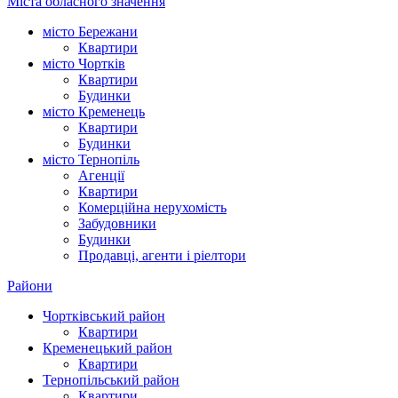
Міста обласного значення
місто Бережани
Квартири
місто Чортків
Квартири
Будинки
місто Кременець
Квартири
Будинки
місто Тернопіль
Агенції
Квартири
Комерційна нерухомість
Забудовники
Будинки
Продавці, агенти і ріелтори
Райони
Чортківський район
Квартири
Кременецький район
Квартири
Тернопільський район
Квартири