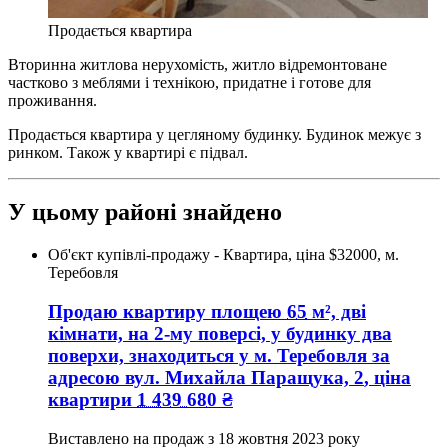
Продається квартира
Вторинна житлова нерухомість, житло відремонтоване
частково з меблями і технікою, придатне і готове для
проживання.
Продається квартира у цегляному будинку. Будинок межує з
ринком. Також у квартирі є підвал.
У цьому районі знайдено
Об'єкт купівлі-продажу - Квартира, ціна $32000, м.
Теребовля
Продаю квартиру
площею
65
м², дві
кімнати, на 2-му поверсі, у будинку два
поверхи, знаходиться у
м. Теребовля
за
адресою
вул. Михайла Паращука, 2
, ціна
квартири
1 439 680
₴
Виставлено на продаж з
18 жовтня 2023 року