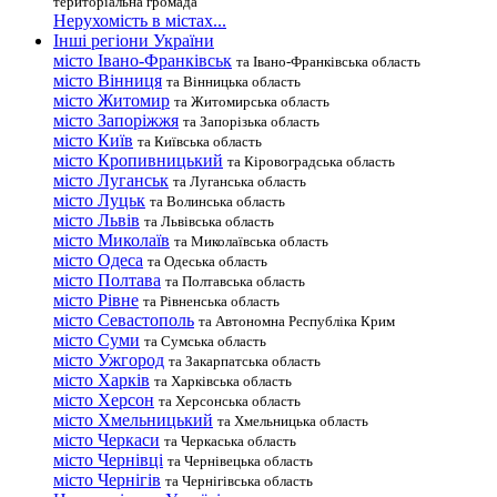
територіальна громада
Нерухомість в містах...
Інші регіони України
місто Івано-Франківськ
та Івано-Франківська область
місто Вінниця
та Вінницька область
місто Житомир
та Житомирська область
місто Запоріжжя
та Запорізька область
місто Київ
та Київська область
місто Кропивницький
та Кіровоградська область
місто Луганськ
та Луганська область
місто Луцьк
та Волинська область
місто Львів
та Львівська область
місто Миколаїв
та Миколаївська область
місто Одеса
та Одеська область
місто Полтава
та Полтавська область
місто Рівне
та Рівненська область
місто Севастополь
та Автономна Республіка Крим
місто Суми
та Сумська область
місто Ужгород
та Закарпатська область
місто Харків
та Харківська область
місто Херсон
та Херсонська область
місто Хмельницький
та Хмельницька область
місто Черкаси
та Черкаська область
місто Чернівці
та Чернівецька область
місто Чернігів
та Чернігівська область