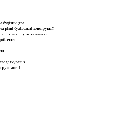
а будівництва
а різні будівельні конструкції
іщення та іншу нерухомість
доблення
їни
 оподаткування
 нерухомості