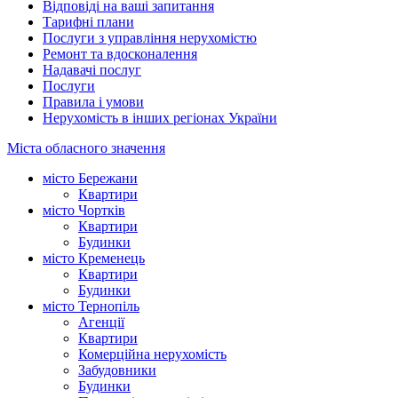
Відповіді на ваші запитання
Тарифні плани
Послуги з управління нерухомістю
Ремонт та вдосконалення
Надавачі послуг
Послуги
Правила і умови
Нерухомість в інших регіонах України
Міста обласного значення
місто Бережани
Квартири
місто Чортків
Квартири
Будинки
місто Кременець
Квартири
Будинки
місто Тернопіль
Агенції
Квартири
Комерційна нерухомість
Забудовники
Будинки