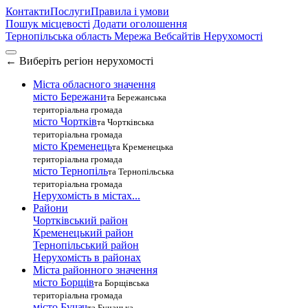
Контакти
Послуги
Правила і умови
Пошук місцевості
Додати оголошення
Тернопільська область
Мережа Вебсайтів Нерухомості
←
Виберіть регіон нерухомості
Міста обласного значення
місто Бережани
та Бережанська
територіальна громада
місто Чортків
та Чортківська
територіальна громада
місто Кременець
та Кременецька
територіальна громада
місто Тернопіль
та Тернопільська
територіальна громада
Нерухомість в містах...
Райони
Чортківський район
Кременецький район
Тернопільський район
Нерухомість в районах
Міста районного значення
місто Борщів
та Борщівська
територіальна громада
місто Бучач
та Бучацька