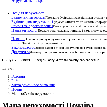
Нерухомість в Україні
Все для нерухомості
Будівельні матеріали
Продаємо будівельні матеріали для ремонту т
Будівництво нерухомості
Будуємо житлові та не житлові споруди т
Ремонт та вдосконалення
Ремонтуємо житлові і не житлові прим
Надавачі послуг
Послуги встановлення, монтажу і демонтажу та оз
Новини
Новини на ринку нерухомості Тернопільської області і Укра
Статті
Цікаві статті про нерухомість
Законодавство
Законодавство у сфері нерухомості і будівництва та
Документи
Діловодство, зразки договорів та багато іншого у сфері
Пошук місцевості:
Ти тут:
Головна
Райони
Міста районного значення
Почаїв
Мапа об'єктів нерухомості
Мапа нерухомості Почаїва