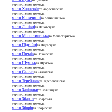
територіальна громада
місто Хоростків
та Хоростківська
територіальна громада
місто Копичинці
та Копичинецька
територіальна громада
місто Ланівці
та Лановецька
територіальна громада
місто Монастириська
та Монастириська
територіальна громада
місто Підгайці
та Підгаєцька
територіальна громада
місто Почаїв
та Почаївська
територіальна громада
місто Шумськ
та Шумська
територіальна громада
місто Скалат
та Скалатська
територіальна громада
місто Теребовля
та Теребовлянська
територіальна громада
місто Залiщики
та Заліщицька
територіальна громада
місто Збараж
та Збаразька
територіальна громада
місто Зборів
та Зборівська