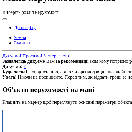
Виберіть розділ нерухомості
→
До розділу
Земля
Будинки
Дякуємо!
Просимо!
Застерігаємо!
Заздалегідь дякуємо
Вам
за рекомендації
всім кому потрібно
р
Дякуємо!
×
Будь ласка!
Повідомте продавцю чи орендодавцю, що знайшл
Увага!
Ніколи не поспішайте. Перед тим, як віддати гроші за не
Об'єкти нерухомості на мапі
Клацніть на маркер щоб переглянути основні параметри об'єкта