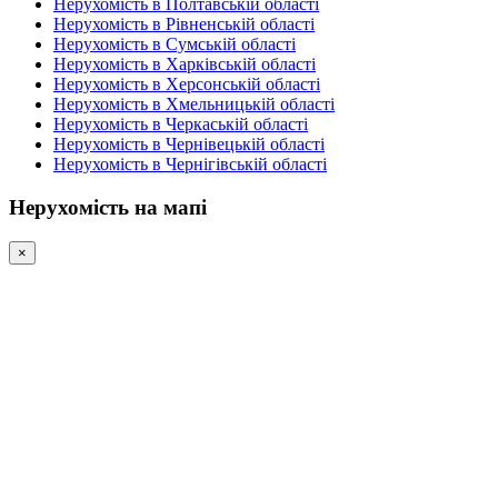
Нерухомість в Полтавській області
Нерухомість в Рівненській області
Нерухомість в Сумській області
Нерухомість в Харківській області
Нерухомість в Херсонській області
Нерухомість в Хмельницькій області
Нерухомість в Черкаській області
Нерухомість в Чернівецькій області
Нерухомість в Чернігівській області
Нерухомість на мапі
×