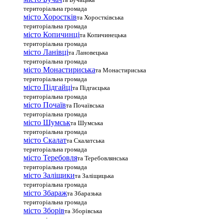
територіальна громада
місто Хоростків
та Хоростківська
територіальна громада
місто Копичинці
та Копичинецька
територіальна громада
місто Ланівці
та Лановецька
територіальна громада
місто Монастириська
та Монастириська
територіальна громада
місто Підгайці
та Підгаєцька
територіальна громада
місто Почаїв
та Почаївська
територіальна громада
місто Шумськ
та Шумська
територіальна громада
місто Скалат
та Скалатська
територіальна громада
місто Теребовля
та Теребовлянська
територіальна громада
місто Залiщики
та Заліщицька
територіальна громада
місто Збараж
та Збаразька
територіальна громада
місто Зборів
та Зборівська