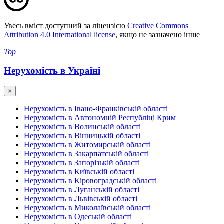
Увесь вміст доступний за ліцензією
Creative Commons
Attribution 4.0 International license
, якщо не зазначено інше
Top
Нерухомість в Україні
×
Нерухомість в Івано-Франківській області
Нерухомість в Автономній Республіці Крим
Нерухомість в Волинській області
Нерухомість в Вінницькій області
Нерухомість в Житомирській області
Нерухомість в Закарпатській області
Нерухомість в Запорізькій області
Нерухомість в Київській області
Нерухомість в Кіровоградській області
Нерухомість в Луганській області
Нерухомість в Львівській області
Нерухомість в Миколаївській області
Нерухомість в Одеській області