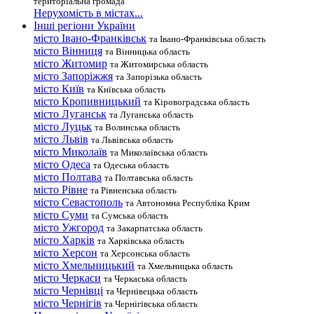
територіальна громада
Нерухомість в містах...
Інші регіони України
місто Івано-Франківськ
та Івано-Франківська область
місто Вінниця
та Вінницька область
місто Житомир
та Житомирська область
місто Запоріжжя
та Запорізька область
місто Київ
та Київська область
місто Кропивницький
та Кіровоградська область
місто Луганськ
та Луганська область
місто Луцьк
та Волинська область
місто Львів
та Львівська область
місто Миколаїв
та Миколаївська область
місто Одеса
та Одеська область
місто Полтава
та Полтавська область
місто Рівне
та Рівненська область
місто Севастополь
та Автономна Республіка Крим
місто Суми
та Сумська область
місто Ужгород
та Закарпатська область
місто Харків
та Харківська область
місто Херсон
та Херсонська область
місто Хмельницький
та Хмельницька область
місто Черкаси
та Черкаська область
місто Чернівці
та Чернівецька область
місто Чернігів
та Чернігівська область