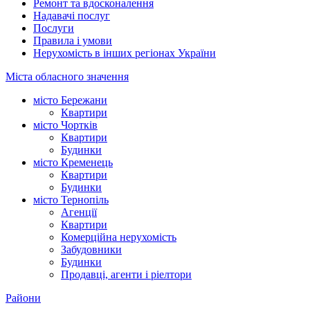
Ремонт та вдосконалення
Надавачі послуг
Послуги
Правила і умови
Нерухомість в інших регіонах України
Міста обласного значення
місто Бережани
Квартири
місто Чортків
Квартири
Будинки
місто Кременець
Квартири
Будинки
місто Тернопіль
Агенції
Квартири
Комерційна нерухомість
Забудовники
Будинки
Продавці, агенти і ріелтори
Райони