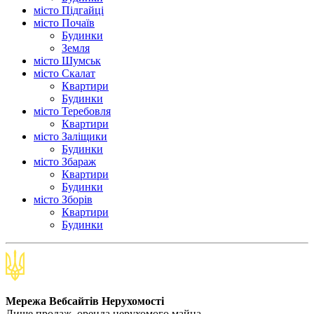
місто Підгайці
місто Почаїв
Будинки
Земля
місто Шумськ
місто Скалат
Квартири
Будинки
місто Теребовля
Квартири
місто Залiщики
Будинки
місто Збараж
Квартири
Будинки
місто Зборів
Квартири
Будинки
Мережа Вебсайтів Нерухомості
Лише продаж, оренда нерухомого майна