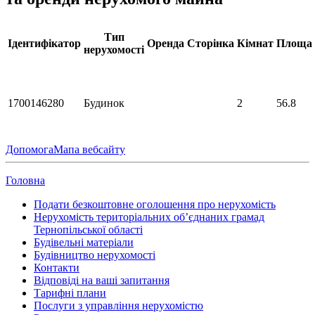
Тип
Ідентифікатор
Оренда
Сторінка
Кімнат
Площа
нерухомості
1700146280
Будинок
2
56.8
Допомога
Мапа вебсайту
Головна
Подати безкоштовне оголошення про нерухомість
Нерухомість територіальних об’єднаних грамад
Тернопільської області
Будівельні матеріали
Будівництво нерухомості
Контакти
Відповіді на ваші запитання
Тарифні плани
Послуги з управління нерухомістю