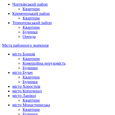
Чортківський район
Квартири
Кременецький район
Квартири
Тернопільський район
Квартири
Будинки
Оренда
Міста районного значення
місто Борщів
Квартири
Комерційна нерухомість
Будинки
місто Бучач
Квартири
Будинки
місто Хоростків
місто Копичинці
місто Ланівці
Квартири
місто Монастириська
Квартири
Будинки