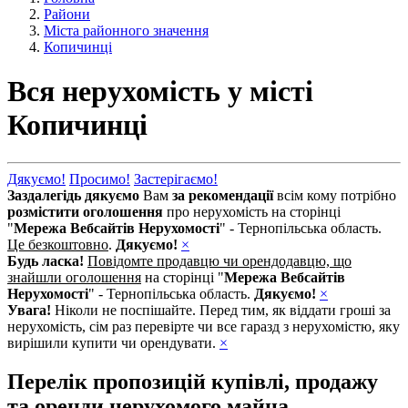
Райони
Міста районного значення
Копичинці
Вся нерухомість у місті
Копичинці
Дякуємо!
Просимо!
Застерігаємо!
Заздалегідь дякуємо
Вам
за рекомендації
всім кому потрібно
розмістити оголошення
про нерухомість на сторінці
"
Мережа Вебсайтів Нерухомості
" - Тернопільська область.
Це безкоштовно
.
Дякуємо!
×
Будь ласка!
Повідомте продавцю чи орендодавцю, що
знайшли оголошення
на сторінці "
Мережа Вебсайтів
Нерухомості
" - Тернопільська область.
Дякуємо!
×
Увага!
Ніколи не поспішайте. Перед тим, як віддати гроші за
нерухомість, сім раз перевірте чи все гаразд з нерухомістю, яку
вирішили купити чи орендувати.
×
Перелік пропозицій купівлі, продажу
та оренди нерухомого майна