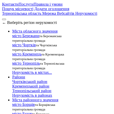
Контакти
Послуги
Правила і умови
Пошук місцевості
Додати оголошення
Тернопільська область
Мережа Вебсайтів Нерухомості
←
Виберіть регіон нерухомості
Міста обласного значення
місто Бережани
та Бережанська
територіальна громада
місто Чортків
та Чортківська
територіальна громада
місто Кременець
та Кременецька
територіальна громада
місто Тернопіль
та Тернопільська
територіальна громада
Нерухомість в містах...
Райони
Чортківський район
Кременецький район
Тернопільський район
Нерухомість в районах
Міста районного значення
місто Борщів
та Борщівська
територіальна громада
місто Бучач
та Бучацька