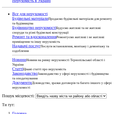
Нерухомість в Україні
Все для нерухомості
Будівельні матеріали
Продаємо будівельні матеріали для ремонту
та будівництва
Будівництво нерухомості
Будуємо житлові та не житлові
споруди та різні будівельні конструкції
Ремонт та вдосконалення
Ремонтуємо житлові і не житлові
приміщення та іншу нерухомість
Надавачі послуг
Послуги встановлення, монтажу і демонтажу та
оздоблення
Новини
Новини на ринку нерухомості Тернопільської області і
України
Статті
Цікаві статті про нерухомість
Законодавство
Законодавство у сфері нерухомості і будівництва
та оподаткування
Документи
Діловодство, зразки договорів та багато іншого у сфері
нерухомості
Пошук місцевості:
Ти тут:
Головна